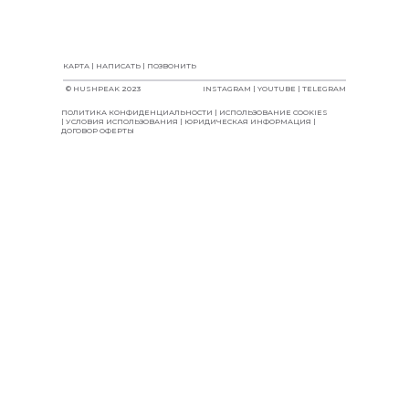
КАРТА
|
НАПИСАТЬ
|
ПОЗВОНИТЬ
© HUSHPEAK 2023
INSTAGRAM
|
YOUTUBE
|
TELEGRAM
ПОЛИТИКА КОНФИДЕНЦИАЛЬНОСТИ
| ИСПОЛЬЗОВАНИЕ COOKIES
| УСЛОВИЯ ИСПОЛЬЗОВАНИЯ | ЮРИДИЧЕСКАЯ ИНФОРМАЦИЯ |
ДОГОВОР ОФЕРТЫ